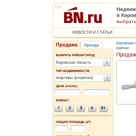
Недвиж
в Киро
выбрать
НОВОСТИ И СТАТЬИ
Кировская 
Продажа
Аренда
районе
Продаж
ВЫБРАТЬ РАЙОН/ГОРОД:
Кировская область
ТИП НЕДВИЖИМОСТИ:
квартиры (вторичка)
ЦЕНА
:
(РУБЛЕЙ)
-
КОМНАТ:
2
ОБЩАЯ ПЛОЩАДЬ
(М
):
-
2