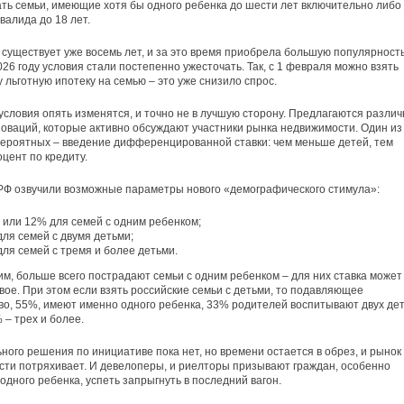
ть семьи, имеющие хотя бы одного ребенка до шести лет включительно либо
валида до 18 лет.
существует уже восемь лет, и за это время приобрела большую популярность
026 году условия стали постепенно ужесточать. Так, с 1 февраля можно взять
у льготную ипотеку на семью – это уже снизило спрос.
 условия опять изменятся, и точно не в лучшую сторону. Предлагаются разли
оваций, которые активно обсуждают участники рынка недвижимости. Один из
ероятных – введение дифференцированной ставки: чем меньше детей, тем
цент по кредиту.
РФ озвучили возможные параметры нового «демографического стимула»:
 или 12% для семей с одним ребенком;
ля семей с двумя детьми;
ля семей с тремя и более детьми.
им, больше всего пострадают семьи с одним ребенком – для них ставка может
вое. При этом если взять российские семьи с детьми, то подавляющее
о, 55%, имеют именно одного ребенка, 33% родителей воспитывают двух дет
 – трех и более.
ного решения по инициативе пока нет, но времени остается в обрез, и рынок
ти потряхивает. И девелоперы, и риелторы призывают граждан, особенно
одного ребенка, успеть запрыгнуть в последний вагон.