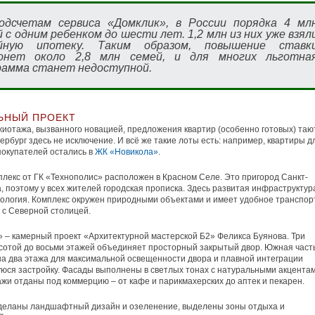
одсчетам сервиса «Домклик», в России порядка 4 мл
 с одним ребенком до шести лет. 1,2 млн из них уже взял
йную ипотеку. Таким образом, повышение ставк
онет около 2,8 млн семей, и для многих льготна
рамма станет недоступной.
ЬНЫЙ ПРОЕКТ
иотажа, вызванного новацией, предложения квартир (особенно готовых) таю
тербург здесь не исключение. И всё же такие лоты есть: например, квартиры д
окупателей остались в
ЖК «Новикола»
.
лекс от ГК «Технополис» расположен в Красном Селе. Это пригород Санкт-
, поэтому у всех жителей городская прописка. Здесь развитая инфраструктур
ология. Комплекс окружен природными объектами и имеет удобное транспор
с Северной столицей.
 – камерный проект «Архитектурной мастерской Б2» Феликса Буянова. Три
сотой до восьми этажей объединяет просторный закрытый двор. Южная част
а два этажа для максимальной освещенности двора и плавной интеграции
юся застройку. Фасады выполнены в светлых тонах с натуральными акцентам
жи отданы под коммерцию – от кафе и парикмахерских до аптек и пекарен.
сделаны ландшафтный дизайн и озеленение, выделены зоны отдыха и