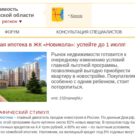
имость
вской области
Киров
 регион
ФОРУМ
КОНСУЛЬТАЦИЯ СПЕЦИАЛИСТОВ
я ипотека в ЖК «Новикола»: успейте до 1 июля!
Рынок недвижимости готовится к
очередному изменению условий
главной льготной программы,
позволяющей выгодно приобрести
квартиру в новостройке. Покупателя
особенно с одним ребенком, стоит
поторопиться.
erid: 2SDnjewgNLr
АФИЧЕСКИЙ СТИМУЛ
ипотека
– главный двигатель продаж новостроек в России. По данным Дом.рф,
по этой программе было куплено около 82% новых квартир. В прошлом году ба
течных кредитов на 4,4 трлн рублей, и 80% из них – по льготным условиям,
 по семейной ипотеке. Напомним, на жилищный кредит под 6% годовых могут