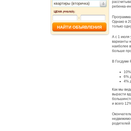
рассчитыва
квартиры (вторичка)
ребенка-ин
ЦЕНА
:
(РУБЛЕЙ)
Программа 
-
Однако в 2
только одн
А с 1 июля
варианты н
наиболее в
больше про
В Госдуме 
10%
6% д
4% д
Как мы вид
вырасти вд
большинств
и всего 12%
Окончатель
недвижимос
родителей 