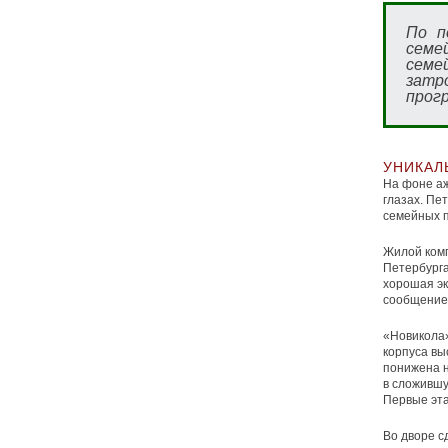
По п
семей
семе
затр
прог
УНИКАЛ
На фоне аж
глазах. Пе
семейных п
Жилой комп
Петербурга
хорошая эк
сообщение 
«Новикола»
корпуса вы
понижена н
в сложившу
Первые эта
Во дворе 