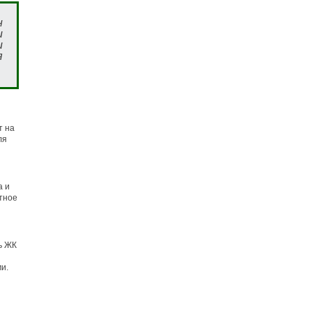
н
и
и
я
т на
ля
а и
тное
ь ЖК
и.