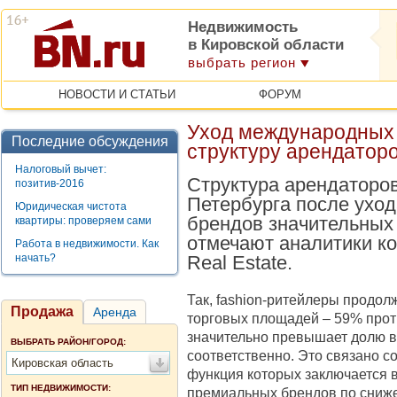
Недвижимость
в Кировской области
выбрать регион
НОВОСТИ И СТАТЬИ
ФОРУМ
Уход международных 
Последние обсуждения
структуру арендаторо
Налоговый вычет:
Структура арендаторов
позитив-2016
Петербурга после ухо
Юридическая чистота
брендов значительных 
квартиры: проверяем сами
отмечают аналитики к
Работа в недвижимости. Как
начать?
Real Estate.
Так, fashion-ритейлеры продо
Продажа
Аренда
торговых площадей – 59% проти
значительно превышает долю в
ВЫБРАТЬ РАЙОН/ГОРОД:
соответственно. Это связано с
Кировская область
функция которых заключается 
ТИП НЕДВИЖИМОСТИ:
премиальных брендов по сниж