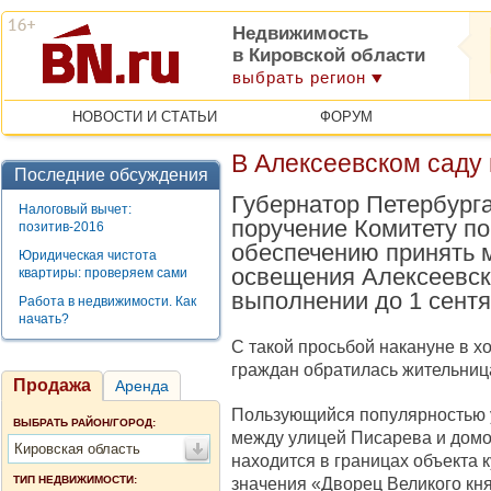
Недвижимость
в Кировской области
выбрать регион
НОВОСТИ И СТАТЬИ
ФОРУМ
В Алексеевском саду
Последние обсуждения
Губернатор Петербург
Налоговый вычет:
поручение Комитету по
позитив-2016
обеспечению принять 
Юридическая чистота
освещения Алексеевск
квартиры: проверяем сами
выполнении до 1 сентя
Работа в недвижимости. Как
начать?
С такой просьбой накануне в х
граждан обратилась жительниц
Продажа
Аренда
Пользующийся популярностью 
ВЫБРАТЬ РАЙОН/ГОРОД:
между улицей Писарева и домо
Кировская область
находится в границах объекта 
ТИП НЕДВИЖИМОСТИ:
значения «Дворец Великого кн