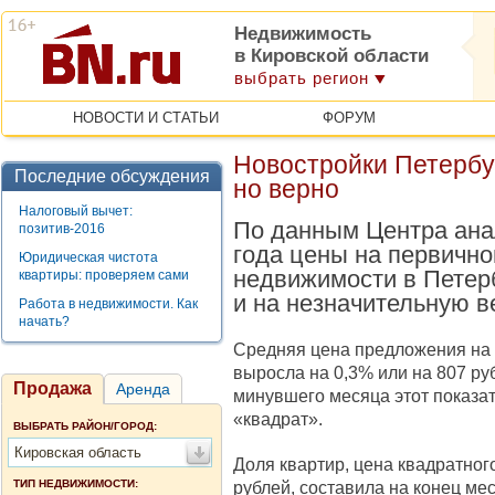
Недвижимость
в Кировской области
выбрать регион
НОВОСТИ И СТАТЬИ
ФОРУМ
Новостройки Петербу
Последние обсуждения
но верно
Налоговый вычет:
По данным Центра анал
позитив-2016
года цены на первичн
Юридическая чистота
недвижимости в Петерб
квартиры: проверяем сами
и на незначительную в
Работа в недвижимости. Как
начать?
Средняя цена предложения на 
выросла на 0,3% или на 807 ру
Продажа
Аренда
минувшего месяца этот показат
«квадрат».
ВЫБРАТЬ РАЙОН/ГОРОД:
Кировская область
Доля квартир, цена квадратног
ТИП НЕДВИЖИМОСТИ:
рублей, составила на конец ме