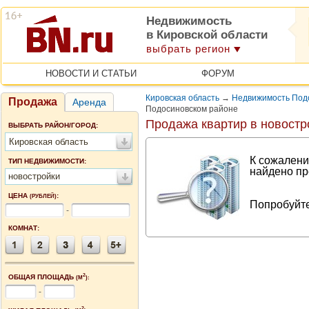
Недвижимость
в Кировской области
выбрать регион
НОВОСТИ И СТАТЬИ
ФОРУМ
Кировская область
→
Недвижимость Подо
Продажа
Аренда
Подосиновском районе
Продажа квартир в новостр
ВЫБРАТЬ РАЙОН/ГОРОД:
Кировская область
К сожалени
ТИП НЕДВИЖИМОСТИ:
найдено пр
новостройки
ЦЕНА
:
(РУБЛЕЙ)
Попробуйте
-
КОМНАТ:
2
ОБЩАЯ ПЛОЩАДЬ
(М
):
-
2