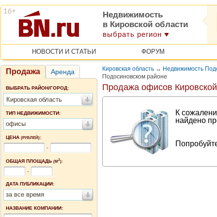
Недвижимость
в Кировской области
выбрать регион
НОВОСТИ И СТАТЬИ
ФОРУМ
Кировская область
→
Недвижимость Подо
Продажа
Аренда
Подосиновском районе
Продажа офисов Кировской
ВЫБРАТЬ РАЙОН/ГОРОД:
Кировская область
К сожалени
ТИП НЕДВИЖИМОСТИ:
найдено пр
офисы
ЦЕНА
:
(РУБЛЕЙ)
Попробуйте
-
2
ОБЩАЯ ПЛОЩАДЬ
(М
):
-
ДАТА ПУБЛИКАЦИИ:
за все время
НАЗВАНИЕ КОМПАНИИ: