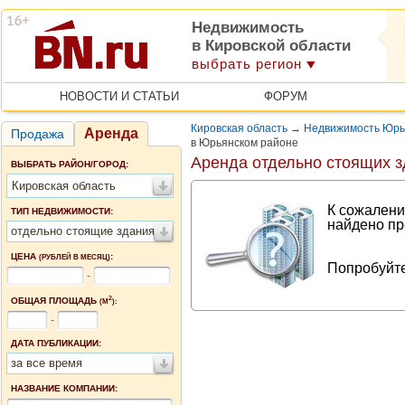
Недвижимость
в Кировской области
выбрать регион
НОВОСТИ И СТАТЬИ
ФОРУМ
Кировская область
→
Недвижимость Юрь
Аренда
Продажа
в Юрьянском районе
Аренда отдельно стоящих з
ВЫБРАТЬ РАЙОН/ГОРОД:
Кировская область
К сожалени
ТИП НЕДВИЖИМОСТИ:
найдено пр
отдельно стоящие здания
ЦЕНА
:
(РУБЛЕЙ В МЕСЯЦ)
Попробуйте
-
2
ОБЩАЯ ПЛОЩАДЬ
(М
):
-
ДАТА ПУБЛИКАЦИИ:
за все время
НАЗВАНИЕ КОМПАНИИ: