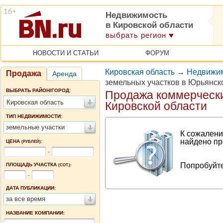
Недвижимость
в Кировской области
выбрать регион
НОВОСТИ И СТАТЬИ
ФОРУМ
Кировская область
→
Недвижим
Продажа
Аренда
земельных участков в Юрьянск
ВЫБРАТЬ РАЙОН/ГОРОД:
Продажа коммерчески
Кировская область
Кировской области
ТИП НЕДВИЖИМОСТИ:
земельные участки
К сожалени
найдено пр
ЦЕНА
:
(РУБЛЕЙ)
-
Попробуйте
ПЛОЩАДЬ УЧАСТКА
(СОТ.):
-
ДАТА ПУБЛИКАЦИИ:
за все время
НАЗВАНИЕ КОМПАНИИ: