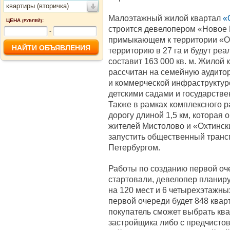
квартиры (вторичка)
Малоэтажный жилой квартал
«
ЦЕНА
:
(РУБЛЕЙ)
строится девелопером «Новое 
-
примыкающем к территории «Ох
территорию в 27 га и будут ре
составит 163 000 кв. м. Жилой
рассчитан на семейную аудито
и коммерческой инфраструктур
детскими садами и государств
Также в рамках комплексного р
дорогу длиной 1,5 км, которая
жителей Мистолово и «Охтинск
запустить общественный транс
Петербургом.
Работы по созданию первой оч
стартовали, девелопер планиру
на 120 мест и 6 четырехэтажных
первой очереди будет 848 кварт
покупатель сможет выбрать ква
застройщика либо с предчистово