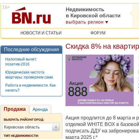
Недвижимость
в Кировской области
выбрать регион
НОВОСТИ И СТАТЬИ
ФОРУМ
Скидка 8% на кварти
Последние обсуждения
Налоговый вычет:
позитив-2016
Юридическая чистота
квартиры: проверяем сами
Работа в недвижимости. Как
начать?
Продажа
Аренда
Акция продлится до 8 марта и 
ВЫБРАТЬ РАЙОН/ГОРОД:
отделкой WHITE BOX в базовой
Кировская область
подписать ДДУ на забронирова
ТИП НЕДВИЖИМОСТИ:
марта 2025 г.*