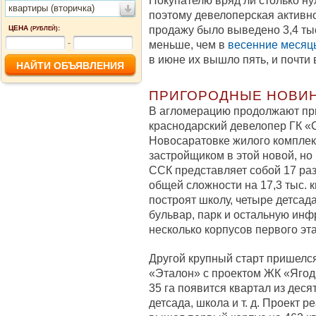
Покупателю вряд ли столько нуж
квартиры (вторичка)
поэтому девелоперская активно
продажу было выведено 3,4 тыс
ЦЕНА
:
(РУБЛЕЙ)
-
меньше, чем в
весенние месяц
в июне их вышло пять, и почти
ПРИГОРОДНЫЕ НОВИ
В агломерацию продолжают при
краснодарский девелопер ГК «С
Новосаратовке жилого комплек
застройщиком в этой новой, но
ССК представляет собой 17 раз
общей сложности на 17,3 тыс. к
построят школу, четыре детсада
бульвар, парк и остальную инф
несколько корпусов первого эт
Другой крупный старт пришелся
«Эталон» с проектом ЖК «Ягод
35 га появится квартал из деся
детсада, школа и т. д. Проект 