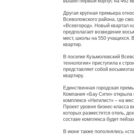
вышел первый корпус на 462 к
Другая крупная премьера относ
Всеволожского района, где смо
«Всевгород». Новый квартал на
предполагает возведение восьм
мест, школы на 550 учащихся. 
квартир.
В поселке Кузьмоловский Всев
технологии» приступила к стро
представляет собой восьмиэта
квартиру.
Единственная городская премье
Компания «Бау Сити» открыла
комплексе «Нигилист» – на мес
Проект уровня бизнес-класса в
которых разместятся отель, до
составе комплекса будет пейза
В июне также пополнялись «ста