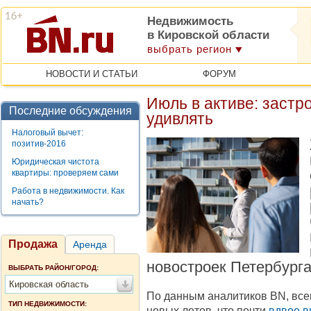
Недвижимость
в Кировской области
выбрать регион
НОВОСТИ И СТАТЬИ
ФОРУМ
Июль в активе: застр
Последние обсуждения
удивлять
Налоговый вычет:
позитив-2016
Юридическая чистота
квартиры: проверяем сами
Работа в недвижимости. Как
начать?
Продажа
Аренда
новостроек Петербурга
ВЫБРАТЬ РАЙОН/ГОРОД:
Кировская область
По данным аналитиков BN, всег
ТИП НЕДВИЖИМОСТИ:
новых лотов, что почти
вдвое в