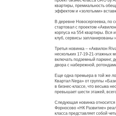
проект бизнес-класса ORO by A
квартиры, премиальность обещ
эффектом и «золотыми» встав
В деревне Новосергеевка, по с
стартовал с проектом «Аквило
корпуса на 554 квартиры. Вся 
клуб, сервисы запланированы 
Третья новинка – «Аквилон Riv
нескольких 17-19-21-этажных м
включать подземный паркинг, д
двора с набережной, ротондами 
Еще одна премьера в той же ло
Квартал Nega» от группы «Баз
в бизнес-классе, что весьма н
превышает шести этажей, всего
Следующая новинка относится к
Форносово «НК Развитие» реали
класса представляет собой че