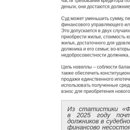
части требований кредитора по
деньги, они достаются должнику
Суд может уменьшить сумму, п
финансового управляющего или 
Это допускается в двух случая
приобрести жилье, стоимость 
жилья, достаточного для удовл
должника и его семьи; во-втор
недобросовестности должника.
Цель новеллы – соблюсти балан
также обеспечить конституцио
продажи единственного ипотеч
использовать полученные сред
взнос для приобретения нового
Из статистики «Ф
в 2025 году почт
должников в судебн
финансово несосто