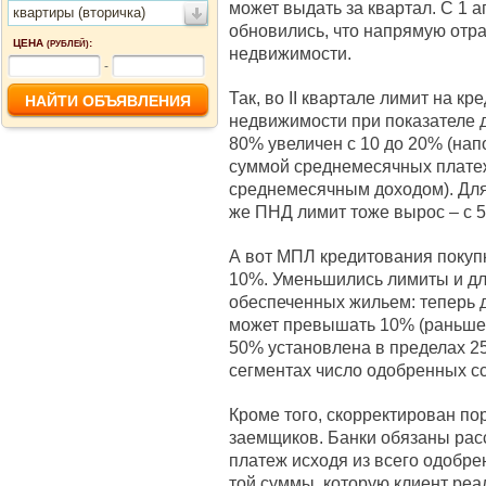
может выдать за квартал. С 1 
квартиры (вторичка)
обновились, что напрямую отр
ЦЕНА
:
(РУБЛЕЙ)
недвижимости.
-
Так, во II квартале лимит на к
недвижимости при показателе 
80% увеличен с 10 до 20% (на
суммой среднемесячных платеж
среднемесячным доходом). Для
же ПНД лимит тоже вырос – с 5
А вот МПЛ кредитования покупк
10%. Уменьшились лимиты и дл
обеспеченных жильем: теперь 
может превышать 10% (раньше 
50% установлена в пределах 25
сегментах число одобренных сс
Кроме того, скорректирован по
заемщиков. Банки обязаны ра
платеж исходя из всего одобрен
той суммы, которую клиент реа